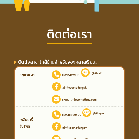
ติดต่อเรา
ติดต่อสาขาใกล้บ้านสำหรับจองคลาสเรียน...
@alssk
สุขุมวิท 49
0891421108
alittlesomethingsk
sk@a-littlesomething.com
@alspw
0814068833
เพลินนารี่
วัชรพล
alittlesomethingpw