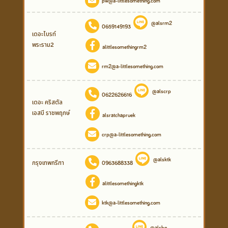
pw@a-littlesomething.com
@alsrm2
0659149193
เดอะไบรท์
พระราม2
alittlesomethingrm2
rm2@a-littlesomething.com
@alscrp
0622626616
เดอะ คริสตัล
เอสบี ราชพฤกษ์
alsratchapruek
crp@a-littlesomething.com
@alsktk
กรุงเทพกรีฑา
0963688338
alittlesomethingktk
ktk@a-littlesomething.com
@alsbn