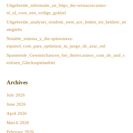
Uitgebreide_informatie_en_https_the-westacescasino-
nl_nl_voor_een_veilige_gokbel
Uitgebreide_analyses_rondom_west_ace_leiden_tot_heldere_str
ategieën
Notable_sistema_y_the-spinwinera-
espanol_com_para_optimizar_tu_juego_de_azar_onl
Spannende_Gewinnchancen_bei_thenvcasinos_com_de_und_s
eriösen_Glücksspielanbiet
Archives
July 2026
June 2026
April 2026
March 2026
February 2026