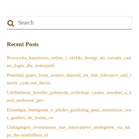
Recent Posts
Rozrywka_kasynowa_online_i_szybki_dostęp_do_vavada_casi
no_login_dla_entuzjastó
Potential_gains_from_aviator_depend_on_risk_tolerance_and_t
imely_cash-out_decisi
Udržitelnost_herního_průmyslu_ovlivňuje_casino_mostbet_a_n
ové_možnosti_pro
Estratégia_inteligente_e_plinko_gambling_para_maximizar_seu
s_ganhos_de_forma_co
Uitdagingen_overwinnen_met_innovatieve_strategieën_via_htt
ps_the-zombillion_nl