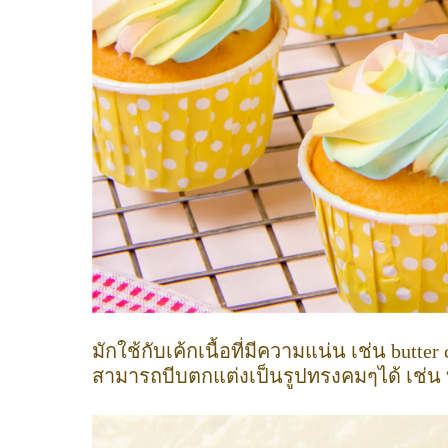
มักใช้กับเค้กเนื้อที่มีความแน่น เช่น butt
สามารถบีบตกแต่งเป็นรูปทรงคมๆได้ เช่น 