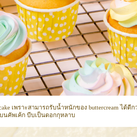
er cake เพราะสามารถรับน้ำหนักของ buttercream ได้ดีกว
บนคัพเค้ก บีบเป็นดอกกุหลาบ