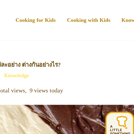
Cooking for Kids
Cooking with Kids
Know
่ละอย่าง ต่างกันอย่างไร?
Knowledge
otal views, 9 views today