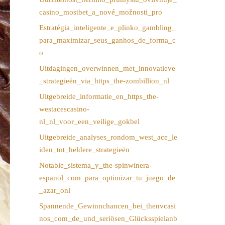
casino_mostbet_a_nové_možnosti_pro
Estratégia_inteligente_e_plinko_gambling_
para_maximizar_seus_ganhos_de_forma_c
o
Uitdagingen_overwinnen_met_innovatieve
_strategieën_via_https_the-zombillion_nl
Uitgebreide_informatie_en_https_the-
westacescasino-
nl_nl_voor_een_veilige_gokbel
Uitgebreide_analyses_rondom_west_ace_le
iden_tot_heldere_strategieën
Notable_sistema_y_the-spinwinera-
espanol_com_para_optimizar_tu_juego_de
_azar_onl
Spannende_Gewinnchancen_bei_thenvcasi
nos_com_de_und_seriösen_Glücksspielanb