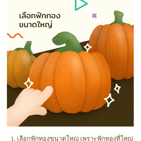
เลือกฟักทองขนาดใหญ่ เพราะฟักทองที่ใหญ่