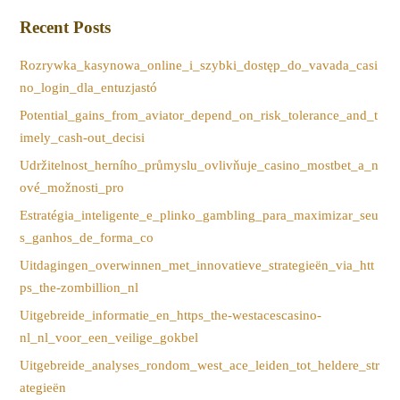
Recent Posts
Rozrywka_kasynowa_online_i_szybki_dostęp_do_vavada_casi
no_login_dla_entuzjastó
Potential_gains_from_aviator_depend_on_risk_tolerance_and_t
imely_cash-out_decisi
Udržitelnost_herního_průmyslu_ovlivňuje_casino_mostbet_a_n
ové_možnosti_pro
Estratégia_inteligente_e_plinko_gambling_para_maximizar_seu
s_ganhos_de_forma_co
Uitdagingen_overwinnen_met_innovatieve_strategieën_via_htt
ps_the-zombillion_nl
Uitgebreide_informatie_en_https_the-westacescasino-
nl_nl_voor_een_veilige_gokbel
Uitgebreide_analyses_rondom_west_ace_leiden_tot_heldere_str
ategieën