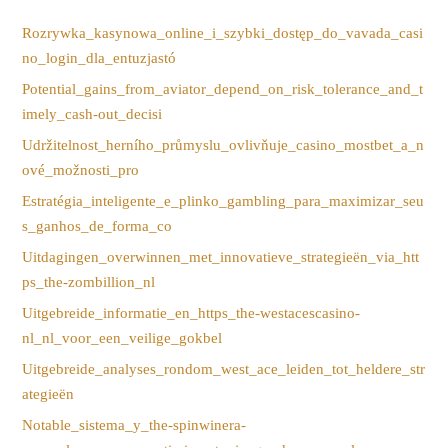
Rozrywka_kasynowa_online_i_szybki_dostęp_do_vavada_casi
no_login_dla_entuzjastó
Potential_gains_from_aviator_depend_on_risk_tolerance_and_t
imely_cash-out_decisi
Udržitelnost_herního_průmyslu_ovlivňuje_casino_mostbet_a_n
ové_možnosti_pro
Estratégia_inteligente_e_plinko_gambling_para_maximizar_seu
s_ganhos_de_forma_co
Uitdagingen_overwinnen_met_innovatieve_strategieën_via_htt
ps_the-zombillion_nl
Uitgebreide_informatie_en_https_the-westacescasino-
nl_nl_voor_een_veilige_gokbel
Uitgebreide_analyses_rondom_west_ace_leiden_tot_heldere_str
ategieën
Notable_sistema_y_the-spinwinera-