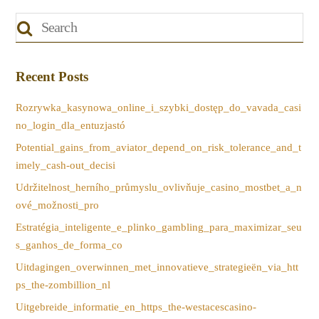
Recent Posts
Rozrywka_kasynowa_online_i_szybki_dostęp_do_vavada_casi
no_login_dla_entuzjastó
Potential_gains_from_aviator_depend_on_risk_tolerance_and_t
imely_cash-out_decisi
Udržitelnost_herního_průmyslu_ovlivňuje_casino_mostbet_a_n
ové_možnosti_pro
Estratégia_inteligente_e_plinko_gambling_para_maximizar_seu
s_ganhos_de_forma_co
Uitdagingen_overwinnen_met_innovatieve_strategieën_via_htt
ps_the-zombillion_nl
Uitgebreide_informatie_en_https_the-westacescasino-