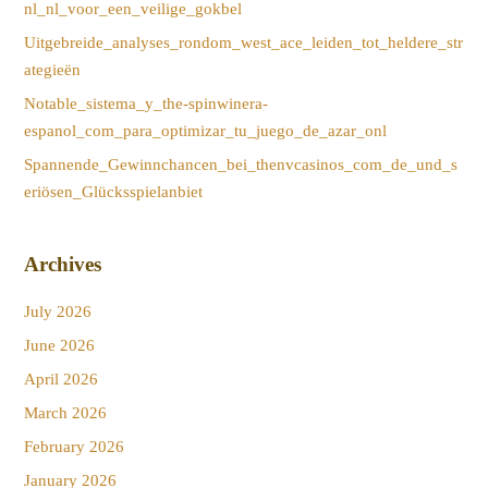
nl_nl_voor_een_veilige_gokbel
Uitgebreide_analyses_rondom_west_ace_leiden_tot_heldere_str
ategieën
Notable_sistema_y_the-spinwinera-
espanol_com_para_optimizar_tu_juego_de_azar_onl
Spannende_Gewinnchancen_bei_thenvcasinos_com_de_und_s
eriösen_Glücksspielanbiet
Archives
July 2026
June 2026
April 2026
March 2026
February 2026
January 2026