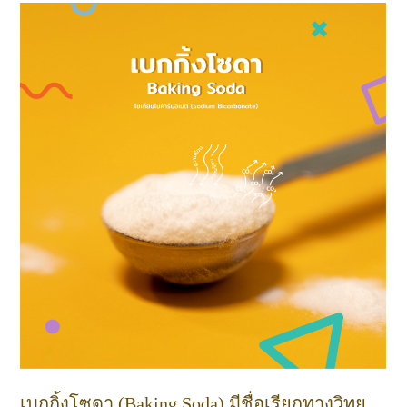
เบกกิ้งโซดา (Baking Soda) มีชื่อเรียกทางวิทย