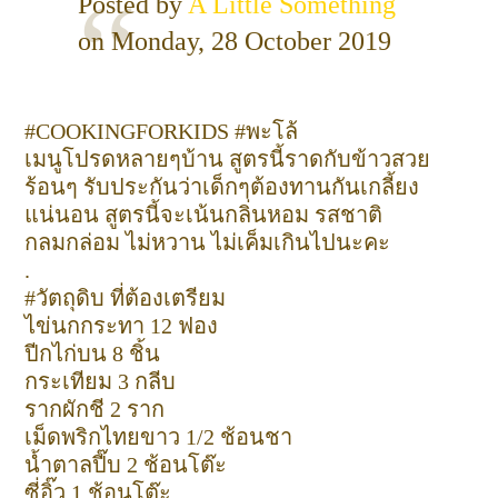
Posted by
A Little Something
on Monday, 28 October 2019
#COOKINGFORKIDS #พะโล้
เมนูโปรดหลายๆบ้าน สูตรนี้ราดกับข้าวสวย
ร้อนๆ รับประกันว่าเด็กๆต้องทานกันเกลี้ยง
แน่นอน สูตรนี้จะเน้นกลิ่นหอม รสชาติ
กลมกล่อม ไม่หวาน ไม่เค็มเกินไปนะคะ
.
#วัตถุดิบ ที่ต้องเตรียม
ไข่นกกระทา 12 ฟอง
ปีกไก่บน 8 ชิ้น
กระเทียม 3 กลีบ
รากผักชี 2 ราก
เม็ดพริกไทยขาว 1/2 ช้อนชา
น้ำตาลปี๊บ 2 ช้อนโต๊ะ
ซี่อิ๊ว 1 ช้อนโต๊ะ