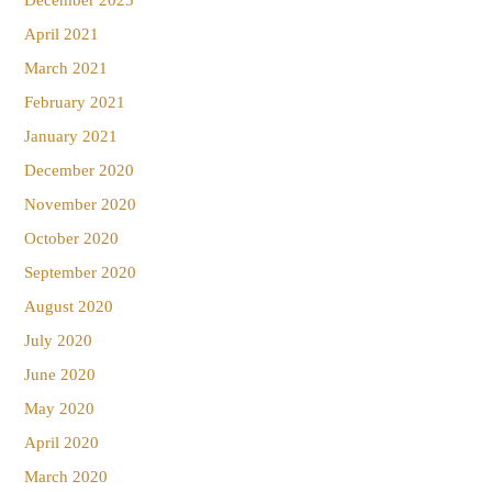
April 2021
March 2021
February 2021
January 2021
December 2020
November 2020
October 2020
September 2020
August 2020
July 2020
June 2020
May 2020
April 2020
March 2020