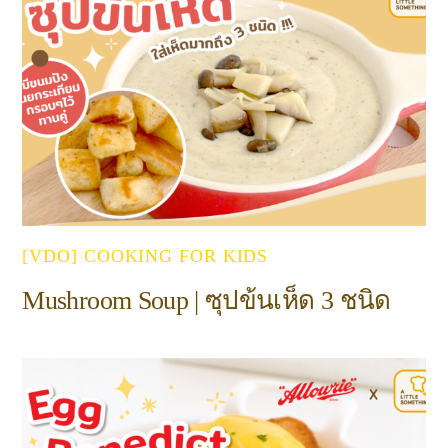
[VDO] COOKING FOR KIDS
Mushroom Soup | ซุปข้นเห็ด 3 ชนิด