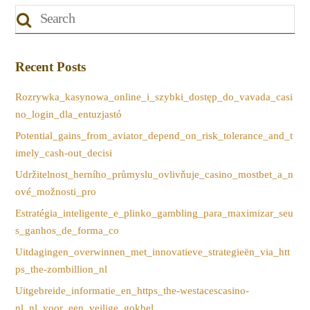
Recent Posts
Rozrywka_kasynowa_online_i_szybki_dostęp_do_vavada_casi
no_login_dla_entuzjastó
Potential_gains_from_aviator_depend_on_risk_tolerance_and_t
imely_cash-out_decisi
Udržitelnost_herního_průmyslu_ovlivňuje_casino_mostbet_a_n
ové_možnosti_pro
Estratégia_inteligente_e_plinko_gambling_para_maximizar_seu
s_ganhos_de_forma_co
Uitdagingen_overwinnen_met_innovatieve_strategieën_via_htt
ps_the-zombillion_nl
Uitgebreide_informatie_en_https_the-westacescasino-
nl_nl_voor_een_veilige_gokbel