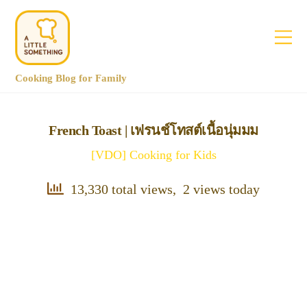
Cooking Blog for Family
French Toast | เฟรนช์โทสต์เนื้อนุ่มมม
[VDO] Cooking for Kids
13,330 total views, 2 views today