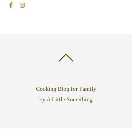
Cooking Blog for Family
by A Little Something