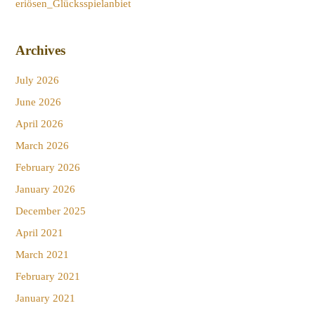
eriösen_Glücksspielanbiet
Archives
July 2026
June 2026
April 2026
March 2026
February 2026
January 2026
December 2025
April 2021
March 2021
February 2021
January 2021