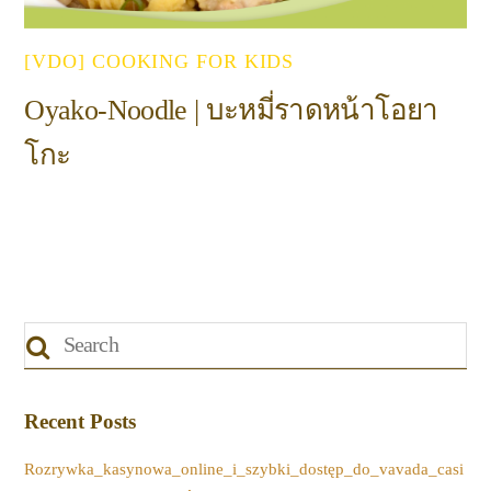
[VDO] COOKING FOR KIDS
Oyako-Noodle | บะหมี่ราดหน้าโอยา
โกะ
Recent Posts
Rozrywka_kasynowa_online_i_szybki_dostęp_do_vavada_casi