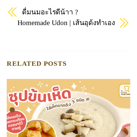
ดื่มนมอะไรดีน้าา ?
Homemade Udon | เส้นอุด้งทำเอง
RELATED POSTS