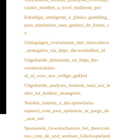
casino_mostbet_a_nové_možnosti_pro
Estratégia_inteligente_e_plinko_gambling_
para_maximizar_seus_ganhos_de_forma_c
o
Uitdagingen_overwinnen_met_innovatieve
_strategieën_via_https_the-zombillion_nl
Uitgebreide_informatie_en_https_the-
westacescasino-
nl_nl_voor_een_veilige_gokbel
Uitgebreide_analyses_rondom_west_ace_le
iden_tot_heldere_strategieën
Notable_sistema_y_the-spinwinera-
espanol_com_para_optimizar_tu_juego_de
_azar_onl
Spannende_Gewinnchancen_bei_thenvcasi
nos_com_de_und_seriösen_Glücksspielanb