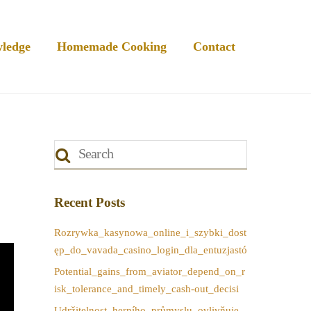
ledge
Homemade Cooking
Contact
Recent Posts
Rozrywka_kasynowa_online_i_szybki_dost
ęp_do_vavada_casino_login_dla_entuzjastó
Potential_gains_from_aviator_depend_on_r
isk_tolerance_and_timely_cash-out_decisi
Udržitelnost_herního_průmyslu_ovlivňuje_