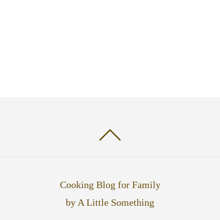
Cooking Blog for Family
by A Little Something