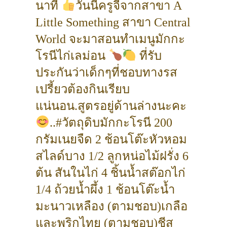
นาที
วันนี้ครูจี้จากสาขา A
Little Something สาขา Central
World จะมาสอนทำเมนูมักกะ
โรนีไก่เลม่อน
ที่รับ
ประกันว่าเด็กๆที่ชอบทางรส
เปรี้ยวต้องกินเรียบ
แน่นอน.สูตรอยู่ด้านล่างนะคะ
..#วัตถุดิบมักกะโรนี 200
กรัมเนยจืด 2 ช้อนโต๊ะหัวหอม
สไลด์บาง 1/2 ลูกหน่อไม้ฝรั่ง 6
ต้น สันในไก่ 4 ชิ้นน้ำสต๊อกไก่
1/4 ถ้วยน้ำผึ้ง 1 ช้อนโต๊ะน้ำ
มะนาวเหลือง (ตามชอบ)เกลือ
และพริกไทย (ตามชอบ)ชีส