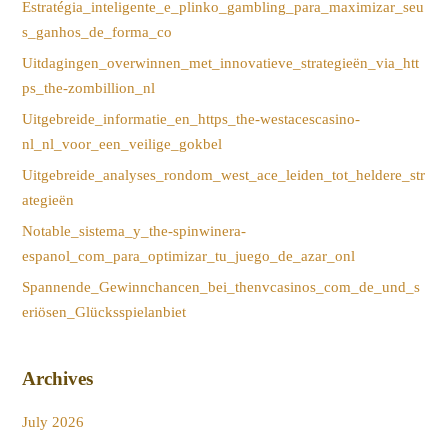
Estratégia_inteligente_e_plinko_gambling_para_maximizar_seu
s_ganhos_de_forma_co
Uitdagingen_overwinnen_met_innovatieve_strategieën_via_htt
ps_the-zombillion_nl
Uitgebreide_informatie_en_https_the-westacescasino-
nl_nl_voor_een_veilige_gokbel
Uitgebreide_analyses_rondom_west_ace_leiden_tot_heldere_str
ategieën
Notable_sistema_y_the-spinwinera-
espanol_com_para_optimizar_tu_juego_de_azar_onl
Spannende_Gewinnchancen_bei_thenvcasinos_com_de_und_s
eriösen_Glücksspielanbiet
Archives
July 2026