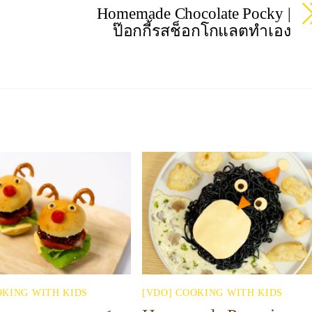
Homemade Chocolate Pocky |
ป๊อกกี้รสช็อกโกแลตทำเอง
OKING WITH KIDS
[VDO] COOKING WITH KIDS