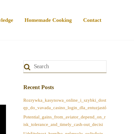
ledge
Homemade Cooking
Contact
Recent Posts
Rozrywka_kasynowa_online_i_szybki_dost
ęp_do_vavada_casino_login_dla_entuzjastó
Potential_gains_from_aviator_depend_on_r
isk_tolerance_and_timely_cash-out_decisi
Udržitelnost_herního_průmyslu_ovlivňuje_