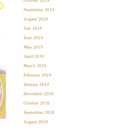
October 2019
September 2019
August 2019
July 2019
June 2019
May 2019
April 2019
March 2019
February 2019
January 2019
December 2018
October 2018
September 2018
August 2018