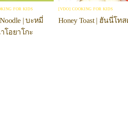
OKING FOR KIDS
[VDO] COOKING FOR KIDS
oodle | บะหมี่
Honey Toast | ฮันนี่โทส
้าโอยาโกะ