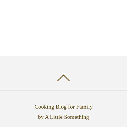
Cooking Blog for Family
by A Little Something