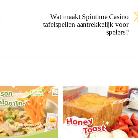
ๆ
Wat maakt Spintime Casino
tafelspellen aantrekkelijk voor
spelers?