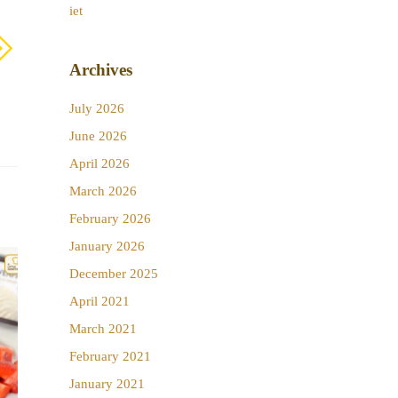
iet
Archives
July 2026
June 2026
April 2026
March 2026
February 2026
January 2026
December 2025
April 2021
March 2021
February 2021
January 2021