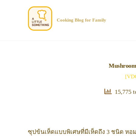
Cooking Blog for Family
Mushroom S
[VDO
15,775 to
ซุปข้นเห็ดแบบพิเศษที่มีเห็ดถึง 3 ชนิด