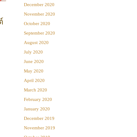
December 2020
November 2020
ต์
October 2020
September 2020
August 2020
July 2020
June 2020
May 2020
April 2020
March 2020
February 2020
January 2020
December 2019
November 2019