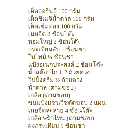
====
เห็ดออรินจื 100 กรัม
เห็ดชิเมจิน้ำตาล 100 กรัม
เห็ดเข็มทอง 100 กรัม
เนยจืด 2 ช้อนโต๊ะ
หอมใหญ่ 2 ช้อนโต๊ะ
กระเทียมสับ 1 ช้อนชา
ใบไทม์ ¼ ช้อนชา
แป้งอเนกประสงค์ 2 ช้อนโต๊ะ
น้ำสต๊อกไก่ 1-2 ถ้วยตวง
วิปปิ้งครีม ½ ถ้วยตวง
น้ำตาล (ตามชอบ)
เกลือ (ตามชอบ)
ขนมปังแซนวิซตัดขอบ 2 แผ่น
เนยจืดละลาย 4 ช้อนโต๊ะ
เกลือ พริกไทน (ตามชอบ)
ผงกระเทียม 1 ช้อนชา