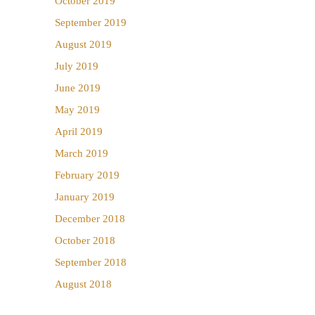
October 2019
September 2019
August 2019
July 2019
June 2019
May 2019
April 2019
March 2019
February 2019
January 2019
December 2018
October 2018
September 2018
August 2018