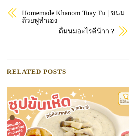
Homemade Khanom Tuay Fu | ขนม
ถ้วยฟูทำเอง
ดื่มนมอะไรดีน้าา ?
RELATED POSTS