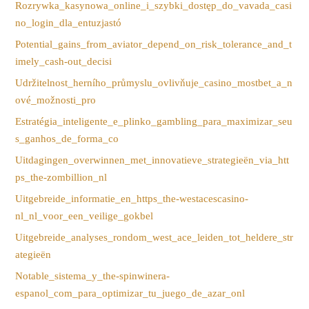
Rozrywka_kasynowa_online_i_szybki_dostęp_do_vavada_casi
no_login_dla_entuzjastó
Potential_gains_from_aviator_depend_on_risk_tolerance_and_t
imely_cash-out_decisi
Udržitelnost_herního_průmyslu_ovlivňuje_casino_mostbet_a_n
ové_možnosti_pro
Estratégia_inteligente_e_plinko_gambling_para_maximizar_seu
s_ganhos_de_forma_co
Uitdagingen_overwinnen_met_innovatieve_strategieën_via_htt
ps_the-zombillion_nl
Uitgebreide_informatie_en_https_the-westacescasino-
nl_nl_voor_een_veilige_gokbel
Uitgebreide_analyses_rondom_west_ace_leiden_tot_heldere_str
ategieën
Notable_sistema_y_the-spinwinera-
espanol_com_para_optimizar_tu_juego_de_azar_onl