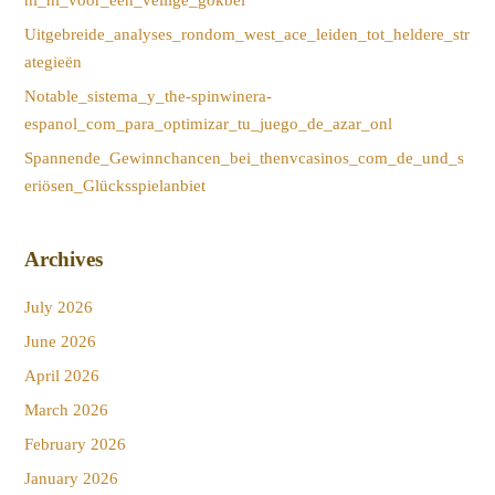
nl_nl_voor_een_veilige_gokbel
Uitgebreide_analyses_rondom_west_ace_leiden_tot_heldere_str
ategieën
Notable_sistema_y_the-spinwinera-
espanol_com_para_optimizar_tu_juego_de_azar_onl
Spannende_Gewinnchancen_bei_thenvcasinos_com_de_und_s
eriösen_Glücksspielanbiet
Archives
July 2026
June 2026
April 2026
March 2026
February 2026
January 2026