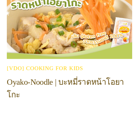
[VDO] COOKING FOR KIDS
Oyako-Noodle | บะหมี่ราดหน้าโอยา
โกะ