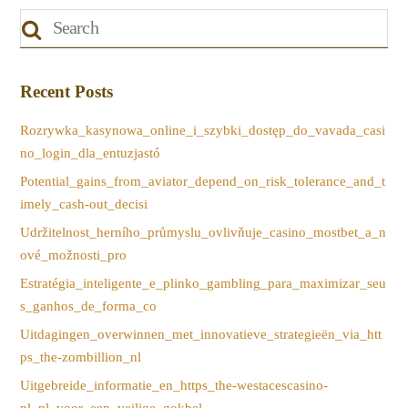
Recent Posts
Rozrywka_kasynowa_online_i_szybki_dostęp_do_vavada_casi
no_login_dla_entuzjastó
Potential_gains_from_aviator_depend_on_risk_tolerance_and_t
imely_cash-out_decisi
Udržitelnost_herního_průmyslu_ovlivňuje_casino_mostbet_a_n
ové_možnosti_pro
Estratégia_inteligente_e_plinko_gambling_para_maximizar_seu
s_ganhos_de_forma_co
Uitdagingen_overwinnen_met_innovatieve_strategieën_via_htt
ps_the-zombillion_nl
Uitgebreide_informatie_en_https_the-westacescasino-