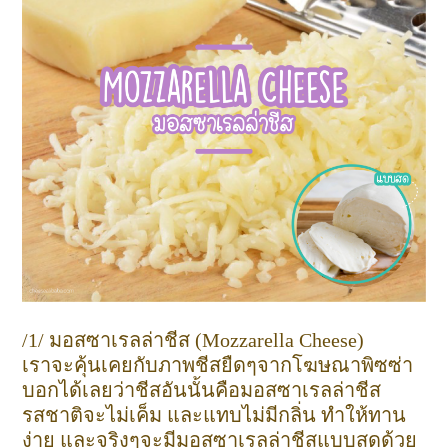
/1/ มอสซาเรลล่าชีส (Mozzarella Cheese)
เราจะคุ้นเคยกับภาพชีสยืดๆจากโฆษณาพิซซ่า
บอกได้เลยว่าชีสอันนั้นคือมอสซาเรลล่าชีส
รสชาติจะไม่เค็ม และแทบไม่มีกลิ่น ทำให้ทาน
ง่าย และจริงๆจะมีมอสซาเรลล่าชีสแบบสดด้วย​