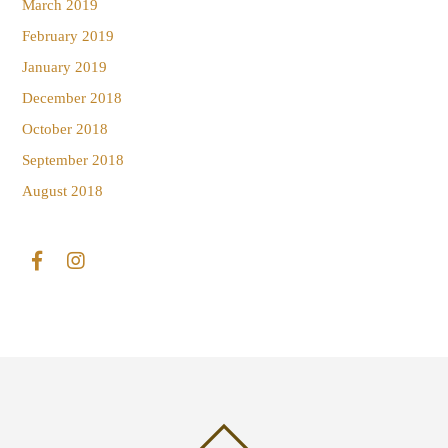
March 2019
February 2019
January 2019
December 2018
October 2018
September 2018
August 2018