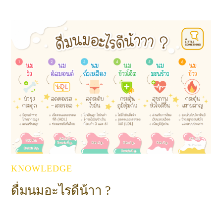
KNOWLEDGE
ดื่มนมอะไรดีน้าา ?