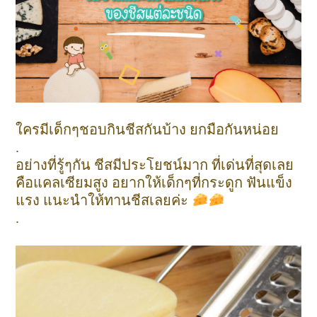
ใครมีเด็กๆชอบกินชีสกันบ้าง ยกมือกันหน่อย
.
อย่างที่รู้ๆกัน ชีสมีประโยชน์มาก ที่เด่นที่สุดเลย
คือแคลเซียมสูง อยากให้เด็กๆที่กระดูก ฟันแข็ง
แรง แนะนำให้ทานชีสเลยค่ะ
.