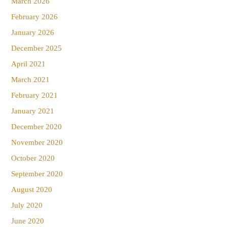
March 2026
February 2026
January 2026
December 2025
April 2021
March 2021
February 2021
January 2021
December 2020
November 2020
October 2020
September 2020
August 2020
July 2020
June 2020