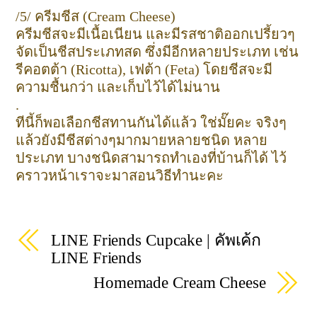
/5/ ครีมชีส (Cream Cheese)
ครีมชีสจะมีเนื้อเนียน และมีรสชาติออกเปรี้ยวๆ
จัดเป็นชีสประเภทสด ซึ่งมีอีกหลายประเภท เช่น
รีคอตต้า (Ricotta), เฟต้า (Feta) โดยชีสจะมี
ความชื้นกว่า และเก็บไว้ได้ไม่นาน
.
ทีนี้ก็พอเลือกชีสทานกันได้แล้ว ใช่มั๊ยคะ จริงๆ
แล้วยังมีชีสต่างๆมากมายหลายชนิด หลาย
ประเภท บางชนิดสามารถทำเองที่บ้านก็ได้ ไว้
คราวหน้าเราจะมาสอนวิธีทำนะคะ
LINE Friends Cupcake | คัพเค้ก
LINE Friends
Homemade Cream Cheese