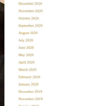
December 2020
November 2020
October 2020
September 2020
August 2020
July 2020
June 2020
May 2020
April 2020
March 2020
February 2020
January 2020
December 2019
November 2019