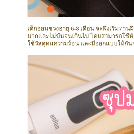
เด็กอ่อนช่วงอายุ 6-8 เดือน จะพึ่งเริ่มทา
มากและไม่ข้นจนเกินไป โดยสามารถใช้หัวป
ใช้วัสดุทนความร้อน และมีออกแบบให้กัน