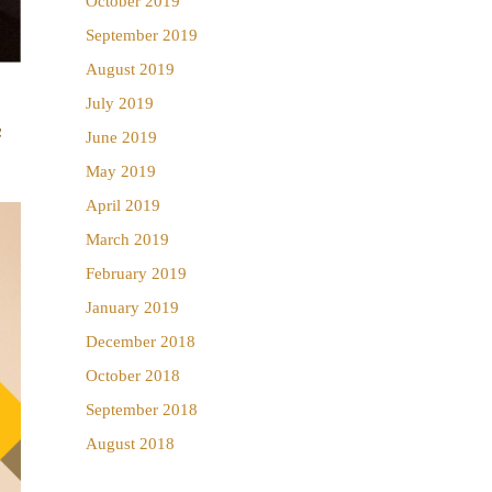
October 2019
September 2019
August 2019
July 2019
ะ
June 2019
May 2019
April 2019
March 2019
February 2019
January 2019
December 2018
October 2018
September 2018
August 2018