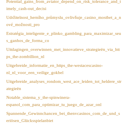
Potential_gains_from_aviator_depend_on_risk_tolerance_and_t
imely_cash-out_decisi
Udržitelnost_herního_průmyslu_ovlivňuje_casino_mostbet_a_n
ové_možnosti_pro
Estratégia_inteligente_e_plinko_gambling_para_maximizar_seu
s_ganhos_de_forma_co
Uitdagingen_overwinnen_met_innovatieve_strategieën_via_htt
ps_the-zombillion_nl
Uitgebreide_informatie_en_https_the-westacescasino-
nl_nl_voor_een_veilige_gokbel
Uitgebreide_analyses_rondom_west_ace_leiden_tot_heldere_str
ategieën
Notable_sistema_y_the-spinwinera-
espanol_com_para_optimizar_tu_juego_de_azar_onl
Spannende_Gewinnchancen_bei_thenvcasinos_com_de_und_s
eriösen_Glücksspielanbiet