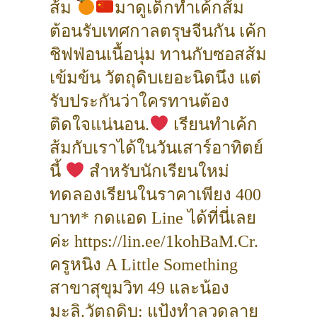
ส้ม
มาดูเด็กทำเค้กส้ม
ต้อนรับเทศกาลตรุษจีนกัน เค้ก
ชิฟฟ่อนเนื้อนุ่ม ทานกับซอสส้ม
เข้มข้น วัตถุดิบเยอะนิดนึง แต่
รับประกันว่าใครทานต้อง
ติดใจแน่นอน.
เรียนทำเค้ก
ส้มกับเราได้ในวันเสาร์อาทิตย์
นี้
สำหรับนักเรียนใหม่
ทดลองเรียนในราคาเพียง 400
บาท* กดแอด Line ได้ที่นี่เลย
ค่ะ https://lin.ee/1kohBaM.Cr.
ครูหนิง A Little Something
สาขาสุขุมวิท 49 และน้อง
มะลิ.วัตถุดิบ: แป้งทำลวดลาย