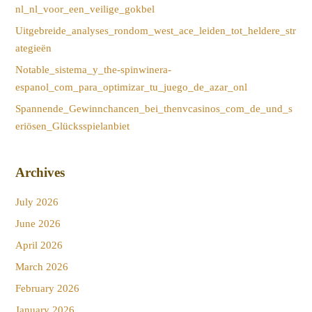
nl_nl_voor_een_veilige_gokbel
Uitgebreide_analyses_rondom_west_ace_leiden_tot_heldere_str
ategieën
Notable_sistema_y_the-spinwinera-
espanol_com_para_optimizar_tu_juego_de_azar_onl
Spannende_Gewinnchancen_bei_thenvcasinos_com_de_und_s
eriösen_Glücksspielanbiet
Archives
July 2026
June 2026
April 2026
March 2026
February 2026
January 2026