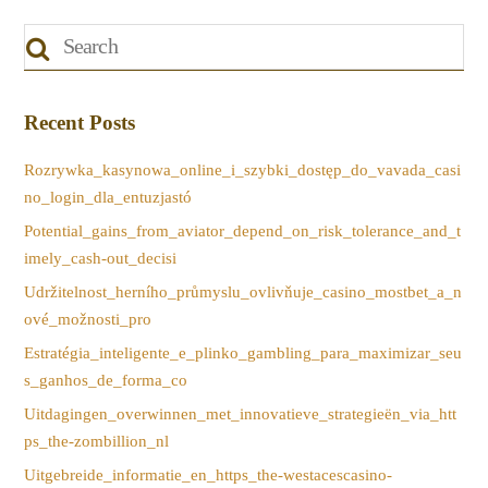
Recent Posts
Rozrywka_kasynowa_online_i_szybki_dostęp_do_vavada_casi
no_login_dla_entuzjastó
Potential_gains_from_aviator_depend_on_risk_tolerance_and_t
imely_cash-out_decisi
Udržitelnost_herního_průmyslu_ovlivňuje_casino_mostbet_a_n
ové_možnosti_pro
Estratégia_inteligente_e_plinko_gambling_para_maximizar_seu
s_ganhos_de_forma_co
Uitdagingen_overwinnen_met_innovatieve_strategieën_via_htt
ps_the-zombillion_nl
Uitgebreide_informatie_en_https_the-westacescasino-